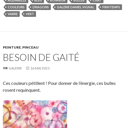
AQUARELLE
BLEU
BONHEUR
BULLES
CHAT
COULEURS
DRAGONS
GALERIE DANIEL VIGNAL
PRINTEMPS
VABRE
VERT
PEINTURE
,
PINCEAU
BESOIN DE GAITÉ
GALERIE
16 MAI 2021
Ces couleurs pétillent ! Pour donner de l’énergie, ces bulles
rosent requinquent.