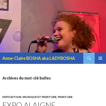
Recherche
Anne-Claire BOSHA aka LADYBOSHA
ALLER AU CONTENU PRINCIPAL
MENU
PRINCI
Archives du mot-clé bulles
EXPOSITION
,
MUSIQUE ET PEINTURE
,
PEINTURE
EXPO ALAIGNE