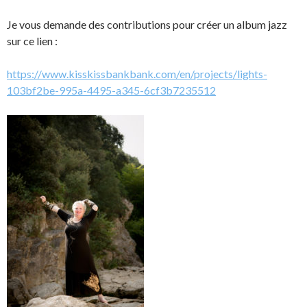
Je vous demande des contributions pour créer un album jazz
sur ce lien :
https://www.kisskissbankbank.com/en/projects/lights-
103bf2be-995a-4495-a345-6cf3b7235512