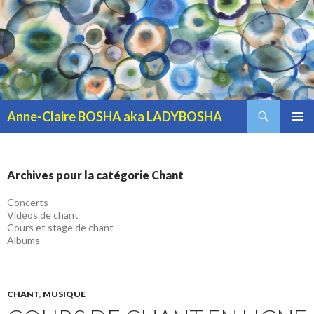
Recherche
Anne-Claire BOSHA aka LADYBOSHA
ALLER AU CONTENU PRINCIPAL
MENU
PRINCI
Archives pour la catégorie Chant
Concerts
Vidéos de chant
Cours et stage de chant
Albums
CHANT
,
MUSIQUE