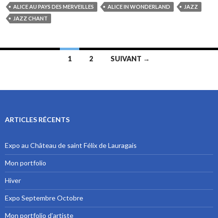
ALICE AU PAYS DES MERVEILLES
ALICE IN WONDERLAND
JAZZ
JAZZ CHANT
1
2
SUIVANT →
Navigation au sein des articles
ARTICLES RÉCENTS
Expo au Château de saint Félix de Lauragais
Mon portfolio
Hiver
Expo Septembre Octobre
Mon portfolio d’artiste