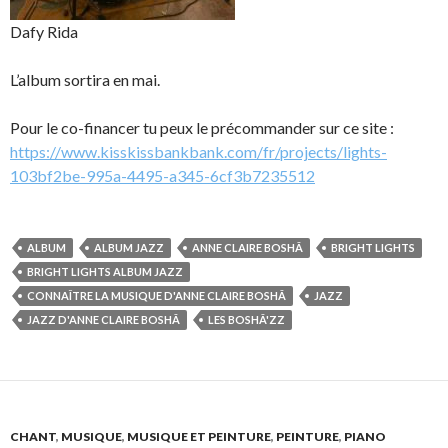
Dafy Rida
L’album sortira en mai.
Pour le co-financer tu peux le précommander sur ce site :
https://www.kisskissbankbank.com/fr/projects/lights-
103bf2be-995a-4495-a345-6cf3b7235512
ALBUM
ALBUM JAZZ
ANNE CLAIRE BOSHÂ
BRIGHT LIGHTS
BRIGHT LIGHTS ALBUM JAZZ
CONNAÎTRE LA MUSIQUE D'ANNE CLAIRE BOSHÂ
JAZZ
JAZZ D'ANNE CLAIRE BOSHÂ
LES BOSHÂ'ZZ
CHANT
,
MUSIQUE
,
MUSIQUE ET PEINTURE
,
PEINTURE
,
PIANO