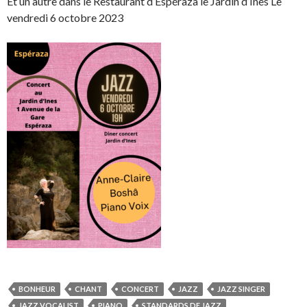
Et un autre dans le Restaurant d’Espéraza le Jardin d’Ines Le
vendredi 6 octobre 2023
BONHEUR
CHANT
CONCERT
JAZZ
JAZZ SINGER
JAZZ VOCALIST
PIANO
STANDARDS DE JAZZ