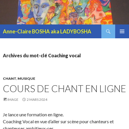
Recherche
Anne-Claire BOSHA aka LADYBOSHA
ALLER AU CONTENU PRINCIPAL
MENU
PRINCI
Archives du mot-clé Coaching vocal
CHANT
,
MUSIQUE
COURS DE CHANT EN LIGNE
IMAGE
2 MARS 2024
Je lance une formation en ligne.
Coaching Vocal en vue d’aller sur scène pour chanteurs et
chanteuses ambitieux-ses.