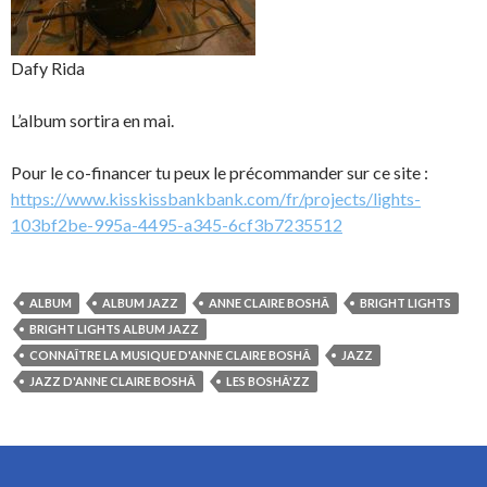
Dafy Rida
L’album sortira en mai.
Pour le co-financer tu peux le précommander sur ce site :
https://www.kisskissbankbank.com/fr/projects/lights-
103bf2be-995a-4495-a345-6cf3b7235512
ALBUM
ALBUM JAZZ
ANNE CLAIRE BOSHÂ
BRIGHT LIGHTS
BRIGHT LIGHTS ALBUM JAZZ
CONNAÎTRE LA MUSIQUE D'ANNE CLAIRE BOSHÂ
JAZZ
JAZZ D'ANNE CLAIRE BOSHÂ
LES BOSHÂ'ZZ