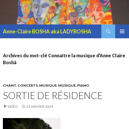
Recherche
Anne-Claire BOSHA aka LADYBOSHA
ALLER AU CONTENU PRINCIPAL
MENU
PRINCI
Archives du mot-clé Connaître la musique d’Anne Claire
Boshâ
CHANT
,
CONCERTS
,
MUSIQUE
,
MUSIQUE
,
PIANO
SORTIE DE RÉSIDENCE
VIDÉO
23 JANVIER 2024