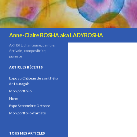
Recherche
Anne-Claire BOSHA aka LADYBOSHA
ARTISTE chanteuse, peintre,
écrivain, compositrice,
pianiste
ARTICLES RÉCENTS
Expo au Château de saint Félix
de Lauragais
Mon portfolio
Hiver
Expo Septembre Octobre
Mon portfolio d’artiste
TOUS MES ARTICLES