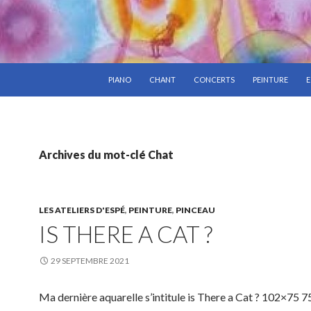
ALLER AU CONTENU PRINCIPAL
PIANO
CHANT
CONCERTS
PEINTURE
E
Archives du mot-clé Chat
LES ATELIERS D'ESPÉ
,
PEINTURE
,
PINCEAU
IS THERE A CAT ?
29 SEPTEMBRE 2021
Ma dernière aquarelle s’intitule is There a Cat ? 102×75 7