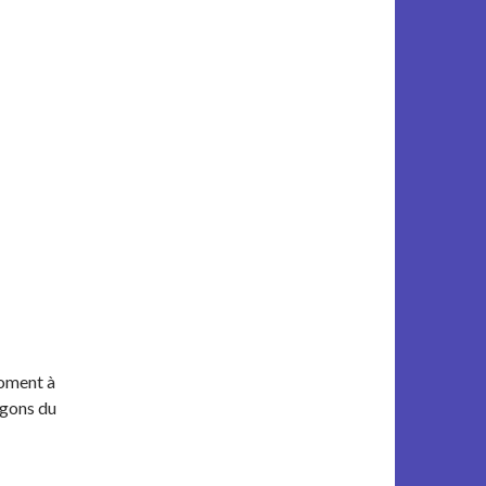
moment à
agons du