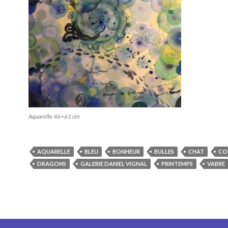
Aquarelle 46×61 cm
AQUARELLE
BLEU
BONHEUR
BULLES
CHAT
CO
DRAGONS
GALERIE DANIEL VIGNAL
PRINTEMPS
VABRE