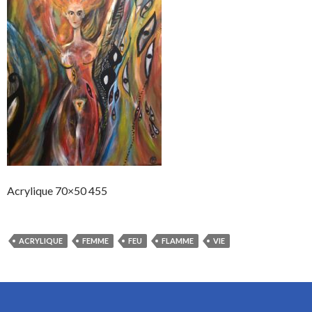
Acrylique 70×50 455
ACRYLIQUE
FEMME
FEU
FLAMME
VIE