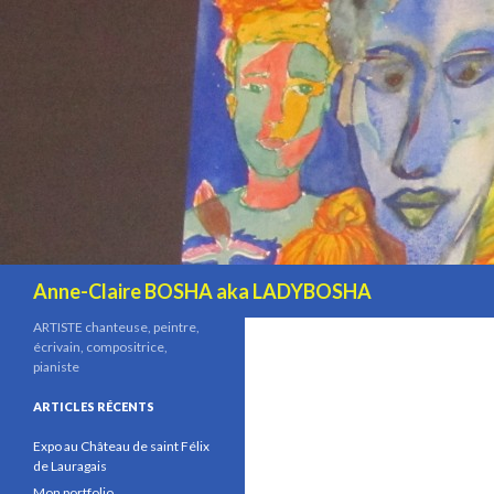
Recherche
Anne-Claire BOSHA aka LADYBOSHA
ARTISTE chanteuse, peintre,
écrivain, compositrice,
pianiste
ARTICLES RÉCENTS
Expo au Château de saint Félix
de Lauragais
Mon portfolio