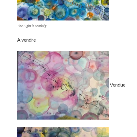
The Light is cominig
A vendre
Vendue