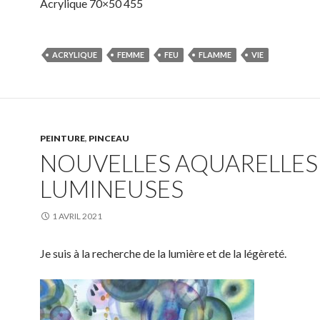
Acrylique 70×50 455
ACRYLIQUE
FEMME
FEU
FLAMME
VIE
PEINTURE
,
PINCEAU
NOUVELLES AQUARELLES
LUMINEUSES
1 AVRIL 2021
Je suis à la recherche de la lumière et de la légèreté.