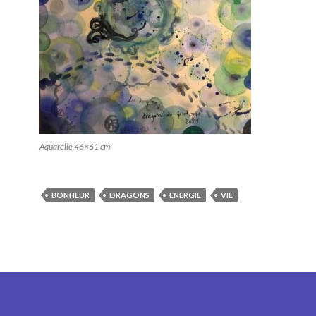
Aquarelle 46×61 cm
BONHEUR
DRAGONS
ENERGIE
VIE